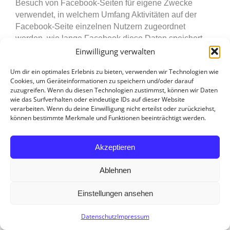
Besuch von Facebook-Seiten für eigene Zwecke
verwendet, in welchem Umfang Aktivitäten auf der
Facebook-Seite einzelnen Nutzern zugeordnet
werden, wie lange Facebook diese Daten speichert
und ob Daten aus einem Besuch unserer Facebook-
Einwilligung verwalten
Fanpage an Dritte weitergegeben werden, wird von
Um dir ein optimales Erlebnis zu bieten, verwenden wir Technologien wie
Facebook nicht abschließend und klar benannt und ist
Cookies, um Geräteinformationen zu speichern und/oder darauf
uns nicht bekannt.
zuzugreifen. Wenn du diesen Technologien zustimmst, können wir Daten
wie das Surfverhalten oder eindeutige IDs auf dieser Website
Facebook ist ein Unternehmen mit Sitz in den USA;
verarbeiten. Wenn du deine Einwilligung nicht erteilst oder zurückziehst,
können bestimmte Merkmale und Funktionen beeinträchtigt werden.
Facebook, Inc., 1601 Willow Road, Menlo Park,
California 94025, USA.
Die Webseiten unter www.facebook.com und die
Akzeptieren
Dienste auf den Facebook-Seiten werden von
Facebook Ireland Limited, 4 Grand Canal Square,
Ablehnen
Dublin 2, Ireland bereitgestellt.
Einstellungen ansehen
Facebook ist dem Privacy-Shield-Abkommen
beigetreten (
https://www.privacyshield.gov/participant?
Datenschutz
Impressum
id=a2zt0000000GnywAAC&status=Active
) , wodurch