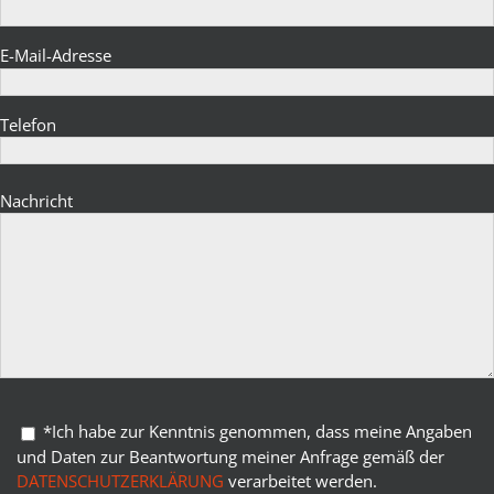
E-Mail-Adresse
Telefon
Bitte lasse dieses Feld leer.
Nachricht
Bitte lasse dieses Feld leer.
*Ich habe zur Kenntnis genommen, dass meine Angaben
und Daten zur Beantwortung meiner Anfrage gemäß der
DATENSCHUTZERKLÄRUNG
verarbeitet werden.