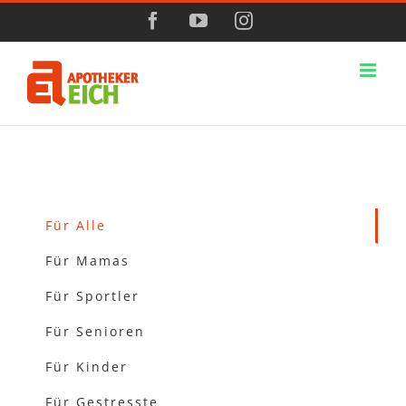
Zum
Facebook
YouTube
Instagram
Inhalt
springen
Für Alle
Für Mamas
Für Sportler
Für Senioren
Für Kinder
Für Gestresste