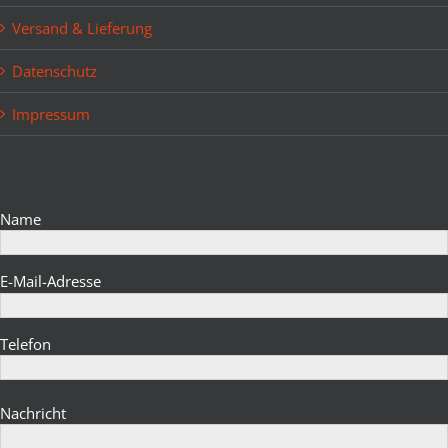
Versand & Lieferung
Datenschutz
Impressum
Bitte lasse dieses Feld leer.
Name
E-Mail-Adresse
Telefon
Bitte lasse dieses Feld leer.
Nachricht