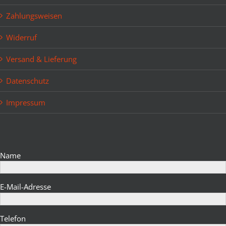
Zahlungsweisen
Widerruf
Versand & Lieferung
Datenschutz
Impressum
Bitte lasse dieses Feld leer.
Name
E-Mail-Adresse
Telefon