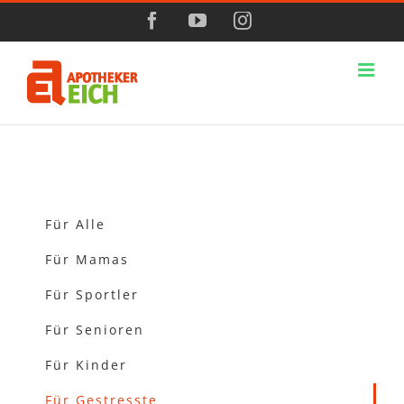
Zum
Facebook
YouTube
Instagram
Inhalt
springen
Für Alle
Für Mamas
Für Sportler
Für Senioren
Für Kinder
Für Gestresste