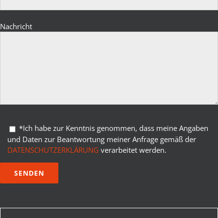
Bitte lasse dieses Feld leer.
Nachricht
Bitte lasse dieses Feld leer.
*Ich habe zur Kenntnis genommen, dass meine Angaben
und Daten zur Beantwortung meiner Anfrage gemäß der
DATENSCHUTZERKLÄRUNG
verarbeitet werden.