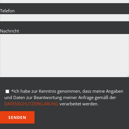
Telefon
Bitte lasse dieses Feld leer.
Nachricht
Bitte lasse dieses Feld leer.
*Ich habe zur Kenntnis genommen, dass meine Angaben
und Daten zur Beantwortung meiner Anfrage gemäß der
DATENSCHUTZERKLÄRUNG
verarbeitet werden.