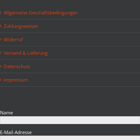
Allgemeine Geschäftsbedingungen
Zahlungsweisen
Widerruf
Versand & Lieferung
Datenschutz
Impressum
Bitte lasse dieses Feld leer.
Name
E-Mail-Adresse