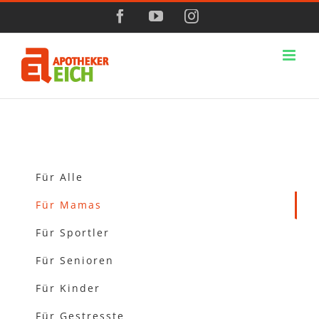
Zum
Facebook
YouTube
Instagram
Inhalt
springen
Für Alle
Für Mamas
Für Sportler
Für Senioren
Für Kinder
Für Gestresste